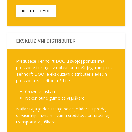
KLIKNITE OVDE
EKSKLUZIVNI DISTRIBUTER
Preduzeće Tehnolift DOO u svojoj ponudi ima
proizvode i usluge iz oblasti unutrašnjeg transporta.
Tehnolift DOO je ekskluzivni distributer sledećih
proizvoda za teritoriju Srbije:
Crown viljuškari
Nexen pune gume za viljuškare
Naša vizija je dostizanje pozicije lidera u prodaji,
servisiranju i iznajmljivanju sredstava unutrašnjeg
transporta-viljuškara.