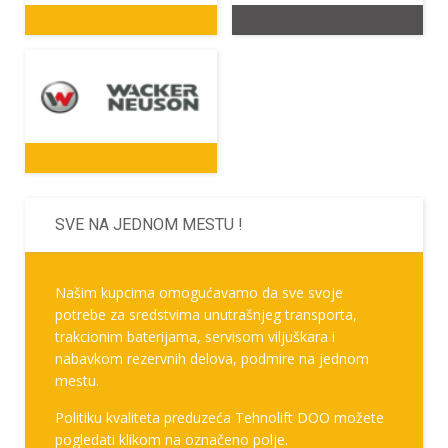
SVE NA JEDNOM MESTU !
Našim kupcima omogućavamo da sve svoje
potrebe za sredstvima unutrašnjeg transporta,
trakcionim baterijama, servisom viljuškara i
nabavkom rezervnih delova, podmire na jednom
mestu.
Politiku kvaliteta preduzeća Tehnolift DOO možete
pogledati klikom na označeno polje.