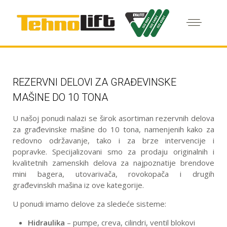
REZERVNI DELOVI ZA GRAĐEVINSKE
MAŠINE DO 10 TONA
U našoj ponudi nalazi se širok asortiman rezervnih delova
za građevinske mašine do 10 tona, namenjenih kako za
redovno održavanje, tako i za brze intervencije i
popravke. Specijalizovani smo za prodaju originalnih i
kvalitetnih zamenskih delova za najpoznatije brendove
mini bagera, utovarivača, rovokopača i drugih
građevinskih mašina iz ove kategorije.
U ponudi imamo delove za sledeće sisteme:
Hidraulika
– pumpe, creva, cilindri, ventil blokovi