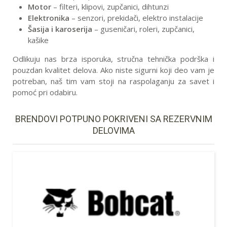
Motor
– filteri, klipovi, zupčanici, dihtunzi
Elektronika
– senzori, prekidači, elektro instalacije
Šasija i karoserija
– guseničari, roleri, zupčanici,
kašike
Odlikuju nas brza isporuka, stručna tehnička podrška i
pouzdan kvalitet delova. Ako niste sigurni koji deo vam je
potreban, naš tim vam stoji na raspolaganju za savet i
pomoć pri odabiru.
BRENDOVI POTPUNO POKRIVENI SA REZERVNIM
DELOVIMA